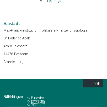
Apelt@...
Anschrift
Max-Planck-Institut für molekulare Pflanzenphysiologie
Dr. Federico Apelt
Am Mühlenberg 1
14476 Potsdam
Brandenburg
TOP
Quick Links
Social Media
Abteilungen
IMPRS
Jobs
Kontakt
Bluesky
LinkedIn
Youtube