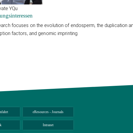
vate YQu
ungsinteressen
arch focuses on the evolution of endosperm, the duplication a
iption factors, and genomic imprinting.
nfahrt
eResources - Journals
k
Intranet