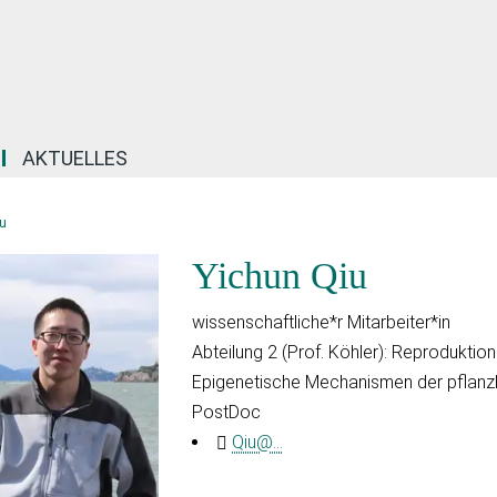
AKTUELLES
u
Yichun Qiu
wissenschaftliche*r Mitarbeiter*in
Abteilung 2 (Prof. Köhler): Reproduktio
Epigenetische Mechanismen der pflanz
PostDoc
Qiu@...