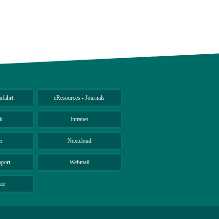
nfahrt
eResources - Journals
k
Intranet
r
Nextcloud
port
Webmail
ice