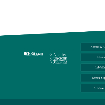
Kontakt & A
Quick Links
Social Media
Abteilungen
IMPRS
Jobs
Kontakt
Bluesky
Helpdes
LinkedIn
Youtube
Labfolde
Remote Sup
Self-Serv