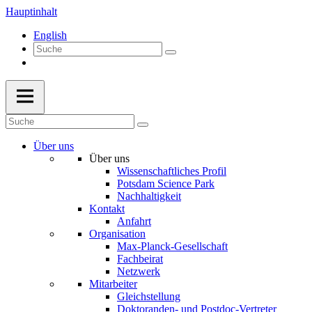
Hauptinhalt
English
Über uns
Über uns
Wissenschaftliches Profil
Potsdam Science Park
Nachhaltigkeit
Kontakt
Anfahrt
Organisation
Max-Planck-Gesellschaft
Fachbeirat
Netzwerk
Mitarbeiter
Gleichstellung
Doktoranden- und Postdoc-Vertreter