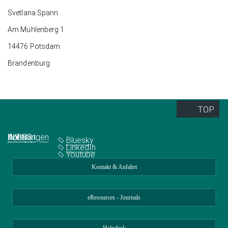
Svetlana Spann
Am Mühlenberg 1
14476 Potsdam
Brandenburg
TOP
Quick Links
Social Media
Abteilungen
IMPRS
Jobs
Kontakt
Bluesky
LinkedIn
Youtube
Kontakt & Anfahrt
eResources - Journals
Helpdesk