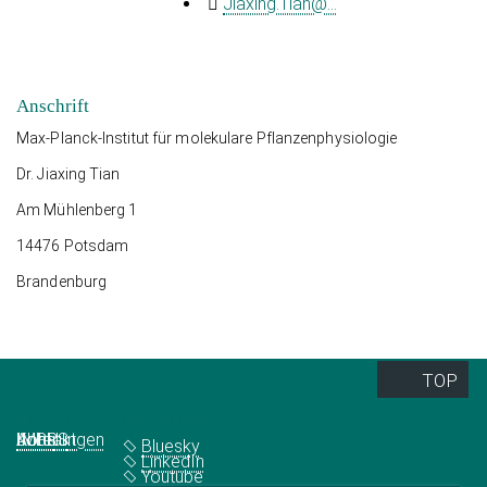
Jiaxing.Tian@...
Anschrift
Max-Planck-Institut für molekulare Pflanzenphysiologie
Dr. Jiaxing Tian
Am Mühlenberg 1
14476 Potsdam
Brandenburg
TOP
Quick Links
Social Media
Abteilungen
IMPRS
Jobs
Kontakt
Bluesky
LinkedIn
Youtube