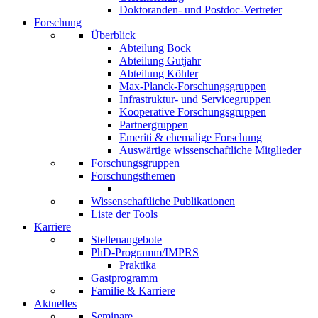
Doktoranden- und Postdoc-Vertreter
Forschung
Überblick
Abteilung Bock
Abteilung Gutjahr
Abteilung Köhler
Max-Planck-Forschungsgruppen
Infrastruktur- und Servicegruppen
Kooperative Forschungsgruppen
Partnergruppen
Emeriti & ehemalige Forschung
Auswärtige wissenschaftliche Mitglieder
Forschungsgruppen
Forschungsthemen
Wissenschaftliche Publikationen
Liste der Tools
Karriere
Stellenangebote
PhD-Programm/IMPRS
Praktika
Gastprogramm
Familie & Karriere
Aktuelles
Seminare