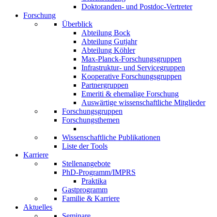
Doktoranden- und Postdoc-Vertreter
Forschung
Überblick
Abteilung Bock
Abteilung Gutjahr
Abteilung Köhler
Max-Planck-Forschungsgruppen
Infrastruktur- und Servicegruppen
Kooperative Forschungsgruppen
Partnergruppen
Emeriti & ehemalige Forschung
Auswärtige wissenschaftliche Mitglieder
Forschungsgruppen
Forschungsthemen
Wissenschaftliche Publikationen
Liste der Tools
Karriere
Stellenangebote
PhD-Programm/IMPRS
Praktika
Gastprogramm
Familie & Karriere
Aktuelles
Seminare