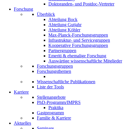
Doktoranden- und Postdoc-Vertreter
Forschung
Überblick
Abteilung Bock
Abteilung Gutjahr
Abteilung Köhler
Max-Planck-Forschungsgruppen
Infrastruktur- und Servicegruppen
Kooperative Forschungsgruppen
Partnergruppen
Emeriti & ehemalige Forschung
Auswärtige wissenschaftliche Mitglieder
Forschungsgruppen
Forschungsthemen
Wissenschaftliche Publikationen
Liste der Tools
Karriere
Stellenangebote
PhD-Programm/IMPRS
Praktika
Gastprogramm
Familie & Karriere
Aktuelles
Seminare