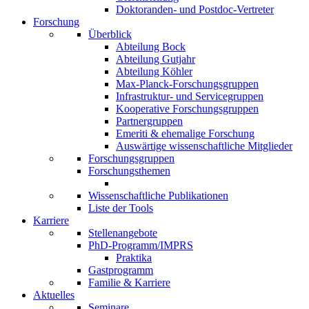
Doktoranden- und Postdoc-Vertreter
Forschung
Überblick
Abteilung Bock
Abteilung Gutjahr
Abteilung Köhler
Max-Planck-Forschungsgruppen
Infrastruktur- und Servicegruppen
Kooperative Forschungsgruppen
Partnergruppen
Emeriti & ehemalige Forschung
Auswärtige wissenschaftliche Mitglieder
Forschungsgruppen
Forschungsthemen
Wissenschaftliche Publikationen
Liste der Tools
Karriere
Stellenangebote
PhD-Programm/IMPRS
Praktika
Gastprogramm
Familie & Karriere
Aktuelles
Seminare