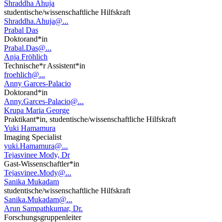
Shraddha Ahuja
studentische/wissenschaftliche Hilfskraft
Shraddha.Ahuja@...
Prabal Das
Doktorand*in
Prabal.Das@...
Anja Fröhlich
Technische*r Assistent*in
froehlich@...
Anny Garces-Palacio
Doktorand*in
Anny.Garces-Palacio@...
Krupa Maria George
Praktikant*in, studentische/wissenschaftliche Hilfskraft
Yuki Hamamura
Imaging Specialist
yuki.Hamamura@...
Tejasvinee Mody, Dr
Gast-Wissenschaftler*in
Tejasvinee.Mody@...
Sanika Mukadam
studentische/wissenschaftliche Hilfskraft
Sanika.Mukadam@...
Arun Sampathkumar, Dr.
Forschungsgruppenleiter